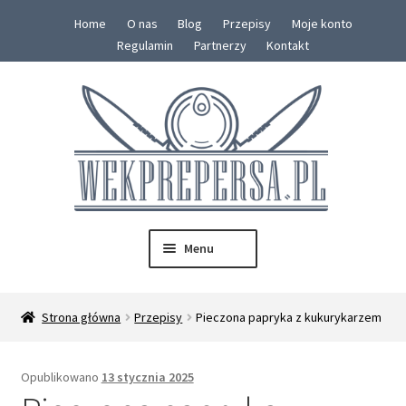
Home
O nas
Blog
Przepisy
Moje konto
Regulamin
Partnerzy
Kontakt
Menu
SKLEP
Strona główna
Przepisy
Pieczona papryka z kukurykarzem
Konserwy
Opublikowano
13 stycznia 2025
Zestawy