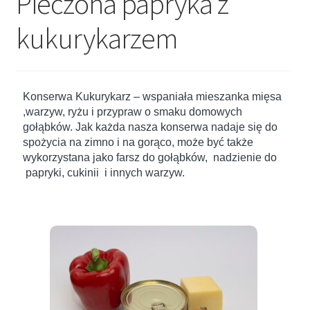
Pieczona papryka z
Dieta ketogeniczna
kukurykarzem
Noże survivalowe
Inne
Konserwa Kukurykarz – wspaniała mieszanka mięsa
,warzyw, ryżu i przypraw o smaku domowych
gołąbków. Jak każda nasza konserwa nadaje się do
spożycia na zimno i na gorąco, może być także
wykorzystana jako farsz do gołąbków, nadzienie do
papryki, cukinii i innych warzyw.