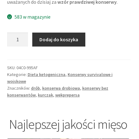
uważanych do dzisiaj za
wzór prawdziwej konserwy
.
583 w magazynie
ilość
Dodaj do koszyka
Konserwa
Skrzydło
Prepersa
-
SKU:
04C0-995AF
Kategorie:
Dieta ketogeniczna
,
Konserwy survivalowe i
drobiowa
wojskowe
ze
Znaczników:
drób
,
konserwa drobiowa
,
konserwy bez
skrzydeł
konserwantów
,
kurczak
,
wekprepersa
kurczaka
Najlepszej jakości mięso