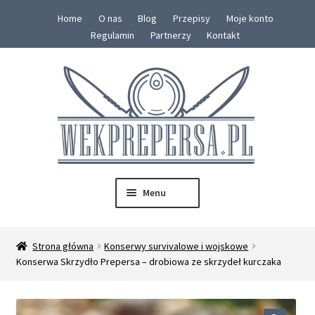
Home
O nas
Blog
Przepisy
Moje konto
Regulamin
Partnerzy
Kontakt
Przejdź
Przejdź
do
do
nawigacji
treści
Menu
SKLEP
Strona główna
Konserwy survivalowe i wojskowe
Rozwiń
Konserwa Skrzydło Prepersa – drobiowa ze skrzydeł kurczaka
Konserwy
menu
potom
Zestawy