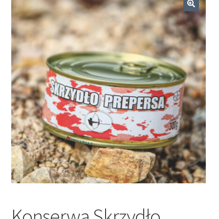
Dieta ketogeniczna
🔍
Noże survivalowe
Inne
Konserwa Skrzydło