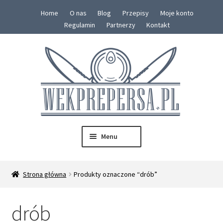
Home
O nas
Blog
Przepisy
Moje konto
Regulamin
Partnerzy
Kontakt
Przejdź
Przejdź
do
do
nawigacji
treści
Menu
SKLEP
Strona główna
Produkty oznaczone “drób”
Rozwiń
Konserwy
menu
drób
potom
Zestawy