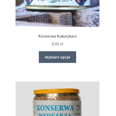
Konserwa Kukurykarz
8,00
zł
Ten
Wybierz opcje
produkt
ma
wiele
wariantów.
Opcje
można
wybrać
na
stronie