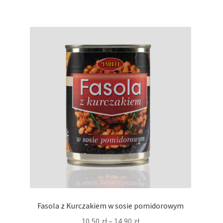
Fasola z Kurczakiem w sosie pomidorowym
Zakres
10,50
zł
–
14,90
zł