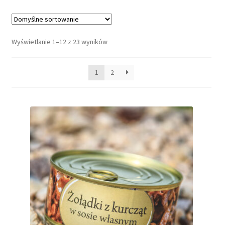
Dieta ketogeniczna
Wyświetlanie 1–12 z 23 wyników
Noże survivalowe
Inne
1
2