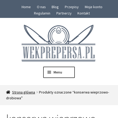
Home
O nas
Blog
Przepisy
Moje konto
Regulamin
Partnerzy
Kontakt
Przejdź
Przejdź
do
do
nawigacji
treści
Menu
SKLEP
Strona główna
Produkty oznaczone “konserwa wieprzowo-
Rozwiń
drobiowa”
Konserwy
menu
potom
Zestawy