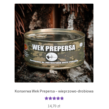
Konserwa Wek Prepersa – wieprzowo-drobiowa
Oceniono
14,70
zł
5.00
na 5