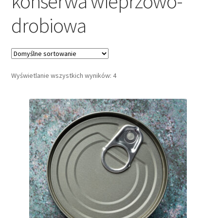
konserwa wieprzowo-
Dieta ketogeniczna
drobiowa
Noże survivalowe
Inne
Wyświetlanie wszystkich wyników: 4