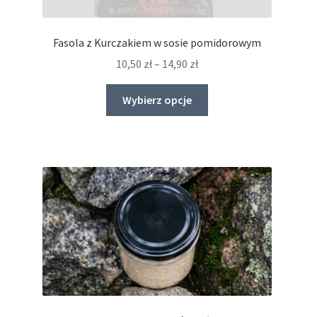
Fasola z Kurczakiem w sosie pomidorowym
Zakres
10,50
zł
–
14,90
zł
cen:
Ten
od
Wybierz opcje
produkt
10,50 zł
ma
do
wiele
14,90 zł
wariantów.
Opcje
można
wybrać
na
stronie
produktu