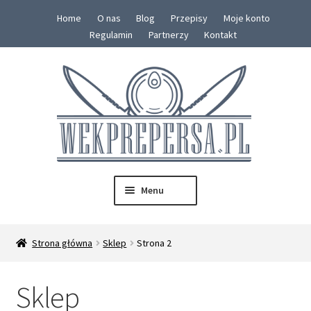
Home
O nas
Blog
Przepisy
Moje konto
Regulamin
Partnerzy
Kontakt
Przejdź
Przejdź
do
do
nawigacji
treści
Menu
SKLEP
Strona główna
Sklep
Strona 2
Rozwiń
Konserwy
menu
Sklep
potom
Zestawy