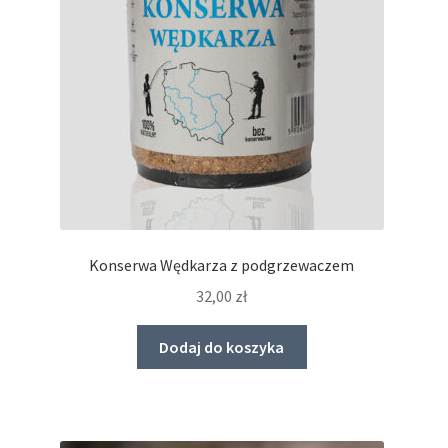
na
stronie
produktu
Konserwa Wędkarza z podgrzewaczem
32,00
zł
Dodaj do koszyka