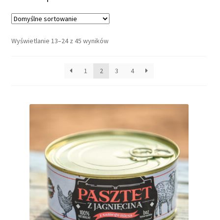
Dieta ketogeniczna
Wyświetlanie 13–24 z 45 wyników
Noże survivalowe
Inne
1
2
3
4