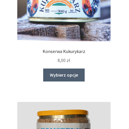
Konserwa Kukurykarz
8,00
zł
Ten
Wybierz opcje
produkt
ma
wiele
wariantów.
Opcje
można
wybrać