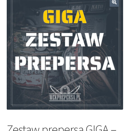
Dieta ketogeniczna
🔍
Noże survivalowe
Inne
Zestaw prepersa GIGA –