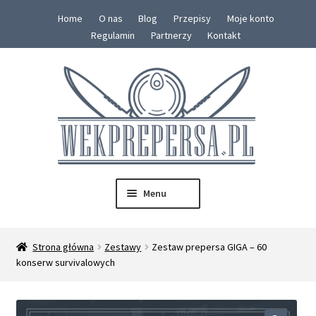
Home
O nas
Blog
Przepisy
Moje konto
Regulamin
Partnerzy
Kontakt
Przejdź
Przejdź
do
do
nawigacji
treści
Menu
SKLEP
Strona główna
Zestawy
Zestaw prepersa GIGA – 60
Rozwiń
konserw survivalowych
Konserwy
menu
potom
Zestawy