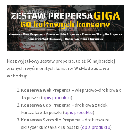
survivalowych
Nasz wyjątkowy zestaw prepersa, to aż 60 najbardziej
znanych i wyśmienitych konserw.
W skład zestawu
wchodzą:
Konserwa Wek Prepersa
– wieprzowo-drobiowa x
15 puszki (
opis produktu
)
Konserwa Udo Prepersa
– drobiowa z udek
kurczaka x 15 puszki (
opis produktu
)
Konserwa Skrzydło Prepersa
– drobiowa ze
skrzydeł kurczaka x 10 puszki (
opis produktu
)