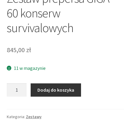
60 konserw
survivalowych
845,00
zł
11 w magazynie
ilość
Dodaj do koszyka
Zestaw
prepersa
GIGA
-
Kategoria:
Zestawy
60
konserw