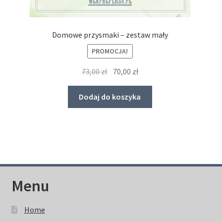
Domowe przysmaki – zestaw mały
PROMOCJA!
Pierwotna
Aktualna
73,00
zł
70,00
zł
cena
cena
wynosiła:
wynosi:
Dodaj do koszyka
73,00 zł.
70,00 zł.
Menu
Home